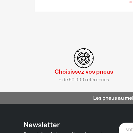
Choisissez vos pneus​
+ de 50 000 références
Les pneus au mei
Newsletter