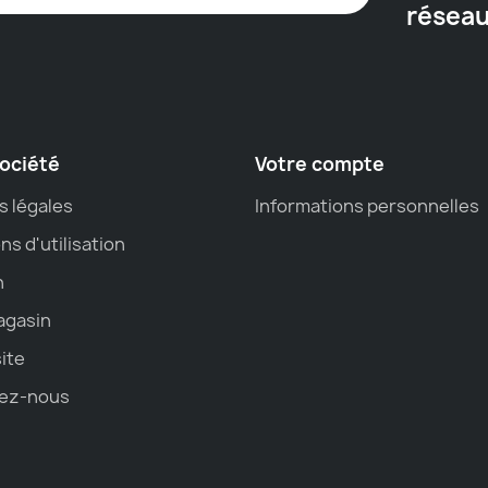
résea
ociété
Votre compte
s légales
Informations personnelles
ns d'utilisation
n
agasin
site
ez-nous