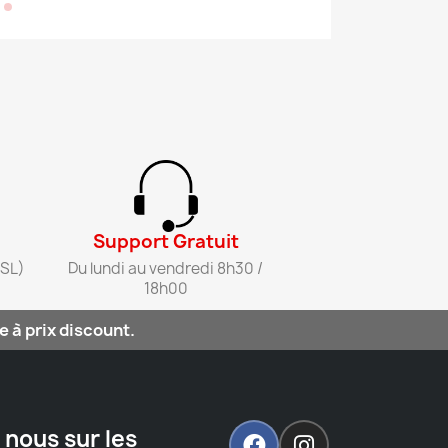
Support Gratuit​
SL)​
Du lundi au vendredi 8h30 /
18h00​
 à prix discount.
 nous sur les