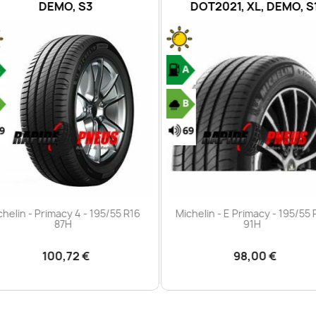
DEMO, S3
DOT2021, XL, DEMO, S
Aperçu rapide
Aperçu rapide


helin - Primacy 4 - 195/55 R16
Michelin - E Primacy - 195/55 
87H
91H
100,72 €
98,00 €