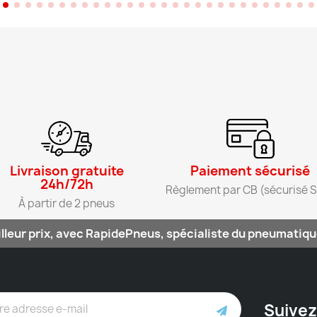
Livraison gratuite
Paiement sécurisé​
24h/72h​
Règlement par CB (sécurisé S
À partir de 2 pneus​
lleur prix, avec RapidePneus, spécialiste du pneumatique
Suivez