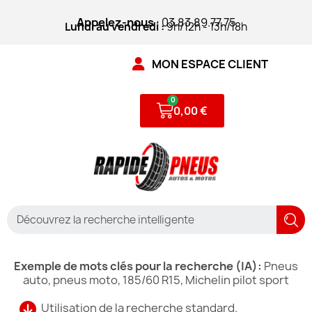
Appelez-nous
: 03.83.89.77.75
Lundi au vendredi :
9h/12h - 13h/18h
MON ESPACE CLIENT
0,00 €
Exemple de mots clés pour la recherche (IA):
Pneus
auto, pneus moto, 185/60 R15, Michelin pilot sport
Utilisation de la recherche standard.