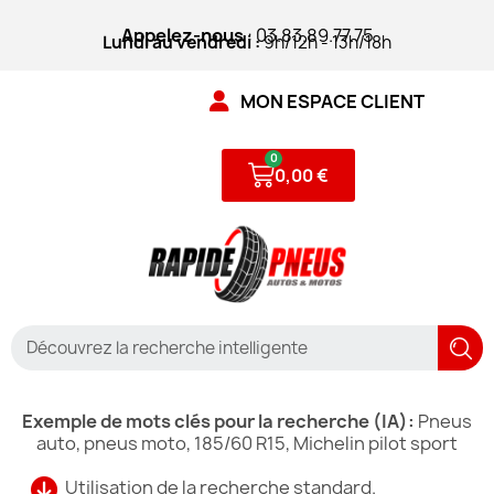
Appelez-nous
: 03.83.89.77.75
Lundi au vendredi :
9h/12h - 13h/18h
MON ESPACE CLIENT
0,00 €
Exemple de mots clés pour la recherche (IA):
Pneus
auto, pneus moto, 185/60 R15, Michelin pilot sport
Utilisation de la recherche standard.