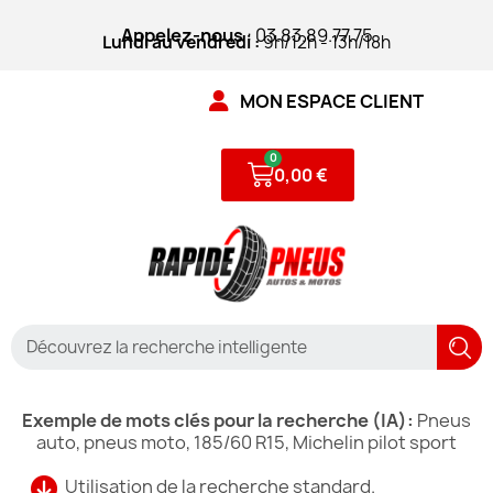
Appelez-nous
: 03.83.89.77.75
Lundi au vendredi :
9h/12h - 13h/18h
MON ESPACE CLIENT
0,00 €
Exemple de mots clés pour la recherche (IA):
Pneus
auto, pneus moto, 185/60 R15, Michelin pilot sport
Utilisation de la recherche standard.