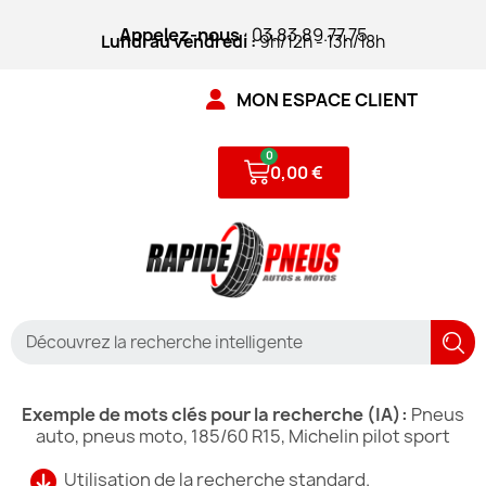
Appelez-nous
: 03.83.89.77.75
Lundi au vendredi :
9h/12h - 13h/18h
MON ESPACE CLIENT
0,00 €
Exemple de mots clés pour la recherche (IA):
Pneus
auto, pneus moto, 185/60 R15, Michelin pilot sport
Utilisation de la recherche standard.