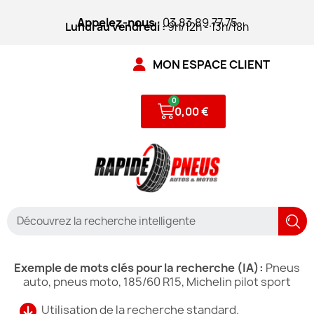
Appelez-nous
: 03.83.89.77.75
Lundi au vendredi :
9h/12h - 13h/18h
MON ESPACE CLIENT
0,00 €
Exemple de mots clés pour la recherche (IA):
Pneus
auto, pneus moto, 185/60 R15, Michelin pilot sport
Utilisation de la recherche standard.