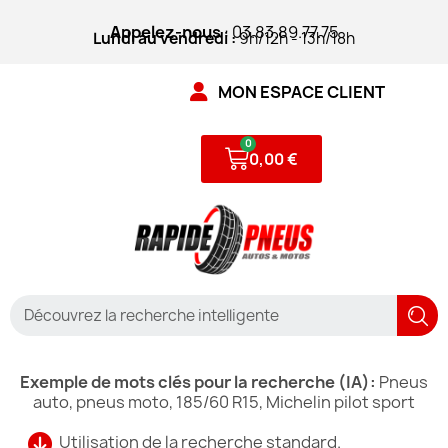
Appelez-nous
: 03.83.89.77.75
Lundi au vendredi :
9h/12h - 13h/18h
MON ESPACE CLIENT
0,00 €
Exemple de mots clés pour la recherche (IA):
Pneus
auto, pneus moto, 185/60 R15, Michelin pilot sport
Utilisation de la recherche standard.