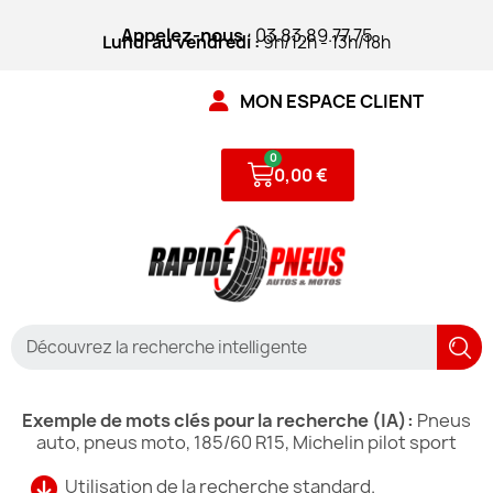
Appelez-nous
: 03.83.89.77.75
Lundi au vendredi :
9h/12h - 13h/18h
MON ESPACE CLIENT
0,00 €
Exemple de mots clés pour la recherche (IA):
Pneus
auto, pneus moto, 185/60 R15, Michelin pilot sport
Utilisation de la recherche standard.