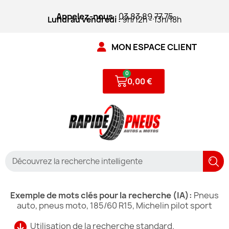
Appelez-nous
: 03.83.89.77.75
Lundi au vendredi :
9h/12h - 13h/18h
MON ESPACE CLIENT
0,00 €
Exemple de mots clés pour la recherche (IA):
Pneus
auto, pneus moto, 185/60 R15, Michelin pilot sport
Utilisation de la recherche standard.