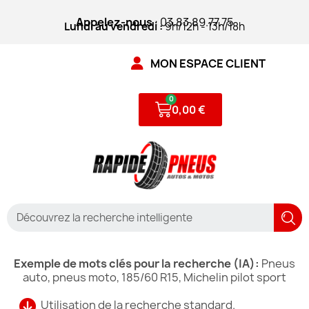
Appelez-nous
: 03.83.89.77.75
Lundi au vendredi :
9h/12h - 13h/18h
MON ESPACE CLIENT
0,00 €
Exemple de mots clés pour la recherche (IA):
Pneus
auto, pneus moto, 185/60 R15, Michelin pilot sport
Utilisation de la recherche standard.